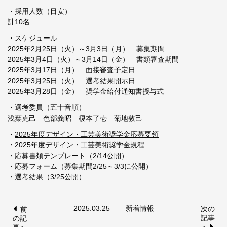
・採用人数（目安）
計10名
・スケジュール
2025年2月25日（火）～3月3日（月） 募集期間
2025年3月4日（火）～3月14日（金） 書類審査期間
2025年3月17日（月） 面接審査予定日
2025年3月25日（火） 選考結果開示日
2025年3月28日（金） 奨学金給付通知書授与式
・選考委員（五十音順）
浅葉克己 色部義昭 榎本了壱 菊地敦己
・
2025年度デザイン・工芸美術奨学金応募要領
・
2025年度デザイン・工芸美術奨学金規程
・応募書類テンプレート（2/14公開）
・応募フォーム（募集期間2/25～3/3に公開）
・
選考結果
（3/25公開）
2025.03.25
新着情報
次
の
前
記事
の記